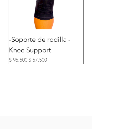
-Soporte de rodilla -
Knee Support
Precio
Precio de oferta
$ 96.500
$ 57.500