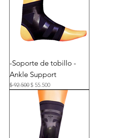
-Soporte de tobillo -
Ankle Support
Precio
Precio de oferta
$ 92.500
$ 55.500