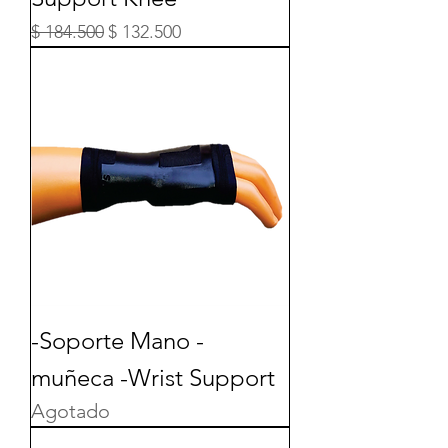
Precio
Precio de oferta
$ 184.500
$ 132.500
-Soporte Mano -
muñeca -Wrist Support
Agotado