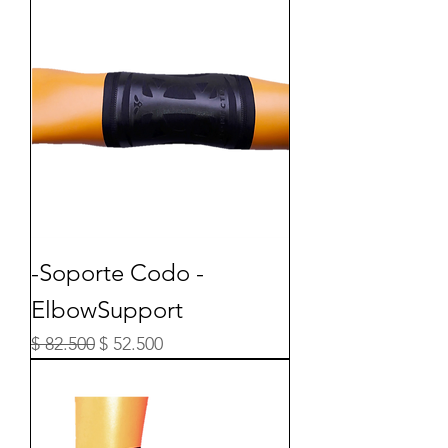
-Soporte Codo -
ElbowSupport
Precio
Precio de oferta
$ 82.500
$ 52.500