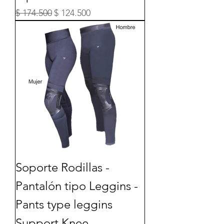
Precio
Precio de oferta
$ 174.500
$ 124.500
Soporte Rodillas -
Pantalón tipo Leggins -
Pants type leggins
Support Knee