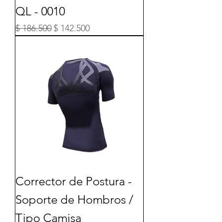
QL - 0010
Precio
Precio de oferta
$ 186.500
$ 142.500
Corrector de Postura -
Soporte de Hombros /
Tipo Camisa